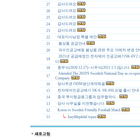
감사드려요
27
감사드려요
26
감사드려요
25
감사드려요
24
감사드려요
23
대표이사님앞 특별 제안
22
봄상품 공급안내
21
과수인공교배등 봄상품 관련 주요 거래처 변경 
20
2021년 공급예정인 전자제어 인공교배기SK-6V2
19
다
종무식(2020.12.27)~시무식(2021.1.5 )입니다.
18
Attended The 2019'S Swedish National Day as co-spo
17
Company.
당사주관 ODM생산계약체결
16
전자제어인공교배기 SK-6. SK-6SL모델 출시 안내
15
중국 루이헝금융그룹과 업무협약식...
14
당사 사무실을 이전했습니다.
13
Korea vs Sweden Friendly Football Match
12
11
lozyBleplelaf ivpuo