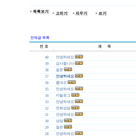
전체글 목록
안녕하세요
40
감사합니다
39
질문
38
안녕하세요
37
춥네요
36
안녕하세요
35
카탈로그
34
안녕하세요
33
전화상담
32
안녕하세요
31
상담
30
질문
29
안녕하세요
28