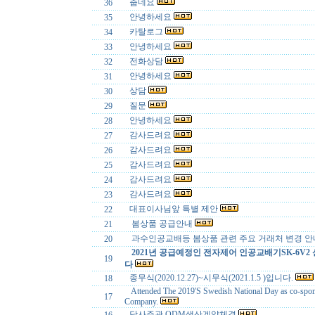
춥네요
36
안녕하세요
35
카탈로그
34
안녕하세요
33
전화상담
32
안녕하세요
31
상담
30
질문
29
안녕하세요
28
감사드려요
27
감사드려요
26
감사드려요
25
감사드려요
24
감사드려요
23
대표이사님앞 특별 제안
22
봄상품 공급안내
21
과수인공교배등 봄상품 관련 주요 거래처 변경 
20
2021년 공급예정인 전자제어 인공교배기SK-6V2
19
다
종무식(2020.12.27)~시무식(2021.1.5 )입니다.
18
Attended The 2019'S Swedish National Day as co-spo
17
Company.
당사주관 ODM생산계약체결