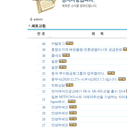
카탈로그
40
충청도지역 배정물량-친환경멀티시트 공급완료
39
춥네요
38
질문
37
질문
36
중국 루이헝금융그룹과 업무협약식...
35
종무식(2020.12.27)~시무식(2021.1.5 )입니다.
34
전화상담
33
전자제어인공교배기 SK-6. SK-6SL모델 출시 안내
32
일본 MITSUWA사와 거래10주년을 기념하는 자리를 N
31
Japen에서...
안녕하세요
30
안녕하세요
29
안녕하세요
28
안녕하세요
27