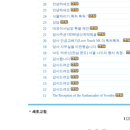
안녕하세요
26
안녕하세요
25
식물처리기 특허 획득 !
24
상담
23
대표이사님앞 특별 제안
22
당사주관 ODM생산계약체결
21
당사 인공교배기(Love Touch SK-5) 특허획득...
20
당사 사무실을 이전했습니다.
19
낙도 어르신(전남 완도) 서울 나드리 행사 초청...
18
감사합니다
17
감사드려요
16
감사드려요
15
감사드려요
14
감사드려요
13
감사드려요
12
The Reception of the Ambassador of Sweden
11
1
[2