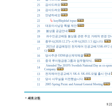
감사드려요
25
감사드려요
24
안녕하세요
23
22
lozyBleplelaf ivpuo
대표이사님앞 특별 제안
21
봄상품 공급안내
20
과수인공교배등 봄상품 관련 주요 거래처 변경 안
19
종무식(2020.12.27)~시무식(2021.1.5 )입니다.
18
2021년 공급예정인 전자제어 인공교배기SK-6V2 
17
다
당사주관 ODM생산계약체결
16
중국 루이헝금융그룹과 업무협약식...
15
Attended The 2019'S Swedish National Day as co-spon
14
Company.
전자제어인공교배기 SK-6. SK-6SL모델 출시 안내
13
당사 사무실을 이전했습니다.
12
2005 Spring Picnic and Annual General Meeting
11
1
[2