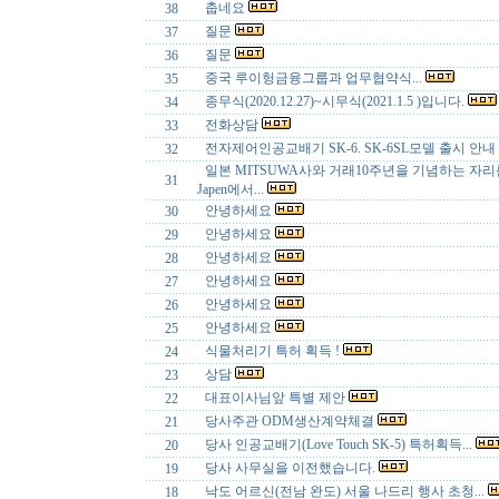
춥네요
38
질문
37
질문
36
중국 루이헝금융그룹과 업무협약식...
35
종무식(2020.12.27)~시무식(2021.1.5 )입니다.
34
전화상담
33
전자제어인공교배기 SK-6. SK-6SL모델 출시 안내
32
일본 MITSUWA사와 거래10주년을 기념하는 자리를 N
31
Japen에서...
안녕하세요
30
안녕하세요
29
안녕하세요
28
안녕하세요
27
안녕하세요
26
안녕하세요
25
식물처리기 특허 획득 !
24
상담
23
대표이사님앞 특별 제안
22
당사주관 ODM생산계약체결
21
당사 인공교배기(Love Touch SK-5) 특허획득...
20
당사 사무실을 이전했습니다.
19
낙도 어르신(전남 완도) 서울 나드리 행사 초청...
18