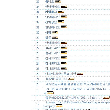
춥네요
36
안녕하세요
35
카탈로그
34
안녕하세요
33
전화상담
32
안녕하세요
31
상담
30
질문
29
안녕하세요
28
감사드려요
27
감사드려요
26
감사드려요
25
감사드려요
24
감사드려요
23
대표이사님앞 특별 제안
22
봄상품 공급안내
21
과수인공교배등 봄상품 관련 주요 거래처 변경 
20
2021년 공급예정인 전자제어 인공교배기SK-6V2
19
다
종무식(2020.12.27)~시무식(2021.1.5 )입니다.
18
Attended The 2019'S Swedish National Day as co-spo
17
Company.