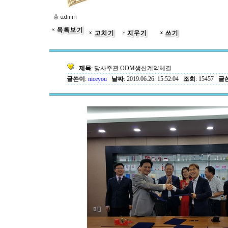
제목
: 당사주관 ODM생산계약체결
글쓴이
:
niceyou
날짜
: 2019.06.26. 15:52:04
조회
: 15457
글쓴