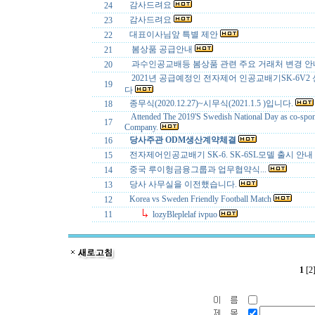
감사드려요
24
감사드려요
23
대표이사님앞 특별 제안
22
봄상품 공급안내
21
과수인공교배등 봄상품 관련 주요 거래처 변경 
20
2021년 공급예정인 전자제어 인공교배기SK-6V2
19
다
종무식(2020.12.27)~시무식(2021.1.5 )입니다.
18
Attended The 2019'S Swedish National Day as co-spo
17
Company.
당사주관 ODM생산계약체결
16
전자제어인공교배기 SK-6. SK-6SL모델 출시 안내
15
중국 루이헝금융그룹과 업무협약식...
14
당사 사무실을 이전했습니다.
13
Korea vs Sweden Friendly Football Match
12
11
lozyBleplelaf ivpuo
1
[2