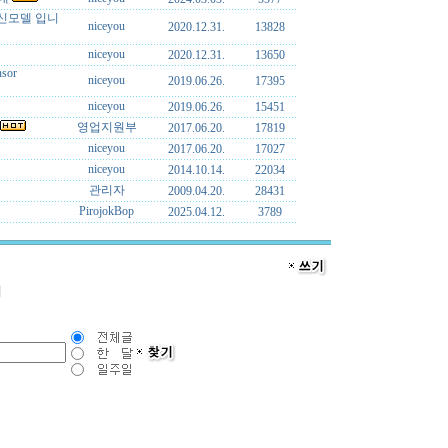
 신모델 입니
niceyou
2020.12.31.
13828
niceyou
2020.12.31.
13650
nsor
niceyou
2019.06.26.
17395
niceyou
2019.06.26.
15451
영업지원부
2017.06.20.
17819
niceyou
2017.06.20.
17027
niceyou
2014.10.14.
22034
관리자
2009.04.20.
28431
PirojokBop
2025.04.12.
3789
]