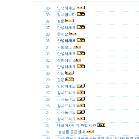
안녕하세요
40
감사합니다
39
질문
38
안녕하세요
37
춥네요
36
안녕하세요
35
카탈로그
34
안녕하세요
33
전화상담
32
안녕하세요
31
상담
30
질문
29
안녕하세요
28
감사드려요
27
감사드려요
26
감사드려요
25
감사드려요
24
감사드려요
23
대표이사님앞 특별 제안
22
봄상품 공급안내
21
과수인공교배등 봄상품 관련 주요 거래처 변경 
20